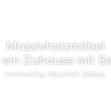
Massivholzmöbel
r ein Zuhause mit Se
Hochwertig. Natürlich. Zeitlos.