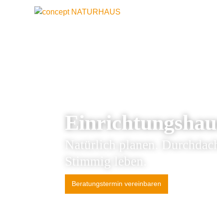
Einrichtungshau
Natürlich planen. Durchdach
Stimmig leben.
Beratungstermin vereinbaren