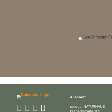
Anschrift




concept NATURHAUS
Brabeckstraße 169