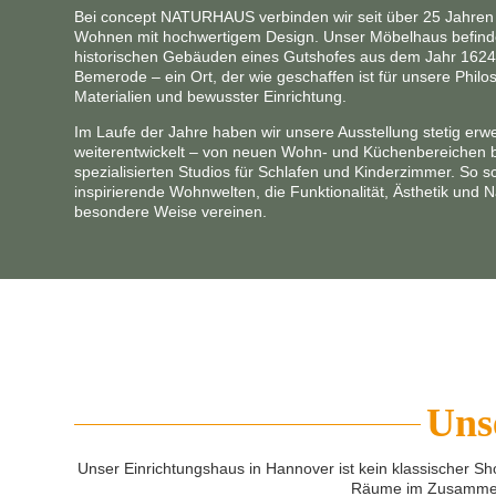
Bei concept NATURHAUS verbinden wir seit über 25 Jahren
Wohnen mit hochwertigem Design. Unser Möbelhaus befinde
historischen Gebäuden eines Gutshofes aus dem Jahr 1624
Bemerode – ein Ort, der wie geschaffen ist für unsere Philos
Materialien und bewusster Einrichtung.
Im Laufe der Jahre haben wir unsere Ausstellung stetig erwe
weiterentwickelt – von neuen Wohn- und Küchenbereichen b
spezialisierten Studios für Schlafen und Kinderzimmer. So s
inspirierende Wohnwelten, die Funktionalität, Ästhetik und N
besondere Weise vereinen.
Uns
Unser Einrichtungshaus in Hannover ist kein klassischer Sh
Räume im Zusammenha