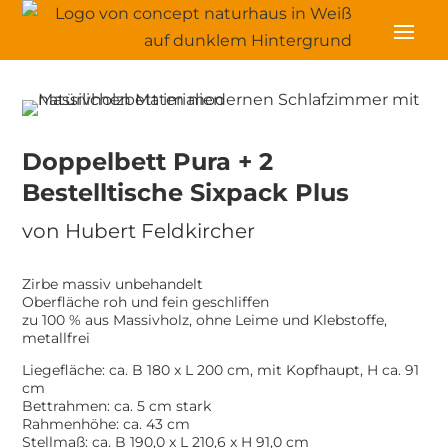
Doppelbett Pura + 2
Bestelltische Sixpack Plus
von
Hubert Feldkircher
Zirbe massiv unbehandelt
Oberfläche roh und fein geschliffen
zu 100 % aus Massivholz, ohne Leime und Klebstoffe,
metallfrei
Liegefläche: ca. B 180 x L 200 cm, mit Kopfhaupt, H ca. 91
cm
Bettrahmen: ca. 5 cm stark
Rahmenhöhe: ca. 43 cm
Stellmaß: ca. B 190,0 x L 210,6 x H 91,0 cm