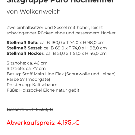
von
Wolkenweich
Zweieinhalbsitzer und Sessel mit hoher, leicht
schwingender Rückenlehne und passendem Hocker
Stellmaß Sofa:
ca. B 180,0 x T 74,0 x H 98,0 cm
Stellmaß Sessel:
ca. B 69,0 x T 74,0 x H 98,0 cm
Stellmaß Hocker:
ca. B 51,0 x T 51,0 x H 46,0 cm
Sitzhöhe: ca. 46 cm
Sitztiefe: ca. 47 cm
Bezug: Stoff Main Line Flax (Schurwolle und Leinen),
Farbe 57 (moorgate)
Polsterung: Kaltschaum
Füße: Holzsockel Eiche natur geölt
Gesamt: UVP 6.550,-€
Abverkaufspreis: 4.195,-€