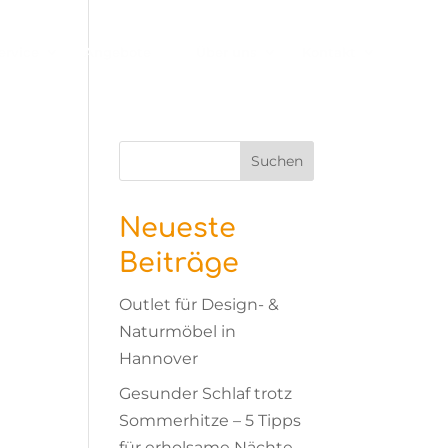
ervice
Angebote
Über uns
Kontakt
Suchen
Neueste
Beiträge
Outlet für Design- &
Naturmöbel in
Hannover
Gesunder Schlaf trotz
Sommerhitze – 5 Tipps
für erholsame Nächte