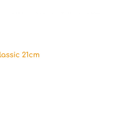
Startseite
Wohnen
Schlafen
Marken
S
lassic 21cm