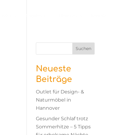
ervice
Angebote
Über uns
Kontakt
Suchen
Neueste
Beiträge
Outlet für Design- &
Naturmöbel in
Hannover
Gesunder Schlaf trotz
Sommerhitze – 5 Tipps
für erholsame Nächte